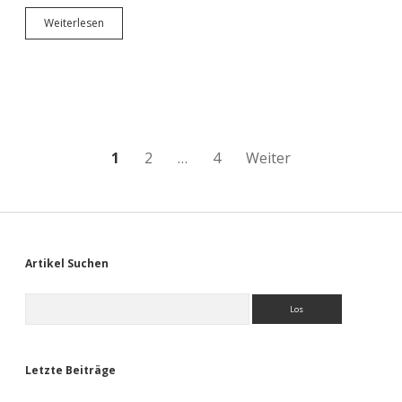
„SF
Weiterlesen
on
tap“
oder
neue
Freunde
finden
Seitennummerierung
1
2
…
4
Weiter
der
Beiträge
Sidebar
Artikel Suchen
Suchen
Letzte Beiträge