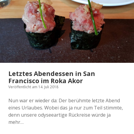
2024 Thessaloniki
2022 Edinburgh
2026 Sonstiges
2025 Südafrika
What´s this?
2023 Athen
2023 Helsinki, Oslo und Bergen
2026 Edinburgh
2022 Aberdeen
2024 Hamburg
2025 Athen
2026 London und Kreta
2024 Moseltour
2022 Kanada
2025 Leipzig
2023 Wien
2025 Strasbourg
2024 Schottland
2026 Mailand
2025 Polen
Letztes Abendessen in San
Francisco im Roka Akor
Veröffentlicht am 14. Juli 2018
Nun war er wieder da: Der berühmte letzte Abend
eines Urlaubes. Wobei das ja nur zum Teil stimmte,
denn unsere odyseeartige Rückreise würde ja
mehr…