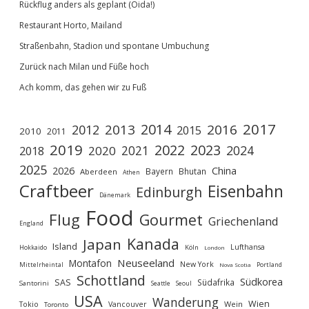
Rückflug anders als geplant (Oida!)
Restaurant Horto, Mailand
Straßenbahn, Stadion und spontane Umbuchung
Zurück nach Milan und Füße hoch
Ach komm, das gehen wir zu Fuß
2017
2014
2013
2016
2012
2015
2010
2011
2019
2022
2023
2021
2024
2020
2018
2025
2026
China
Bayern
Bhutan
Aberdeen
Athen
Craftbeer
Eisenbahn
Edinburgh
Dänemark
Food
Flug
Gourmet
Griechenland
England
Kanada
Japan
Island
Lufthansa
Köln
Hokkaido
London
Neuseeland
Montafon
New York
Mittelrheintal
Portland
Nova Scotia
Schottland
Südkorea
SAS
Südafrika
Santorini
Seoul
Seattle
USA
Wanderung
Wien
Wein
Tokio
Vancouver
Toronto