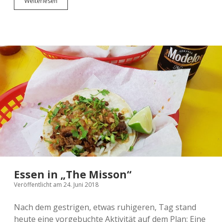
Das
Weiterlesen
Essen
nach
der
Essens-
Tour
Essen in „The Misson“
Veröffentlicht am 24. Juni 2018
Nach dem gestrigen, etwas ruhigeren, Tag stand
heute eine vorgebuchte Aktivität auf dem Plan: Eine