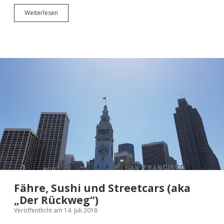
Letztes
Weiterlesen
Abendessen
in
San
Francisco
im
Roka
Akor
Fähre, Sushi und Streetcars (aka
„Der Rückweg“)
Veröffentlicht am 14. Juli 2018