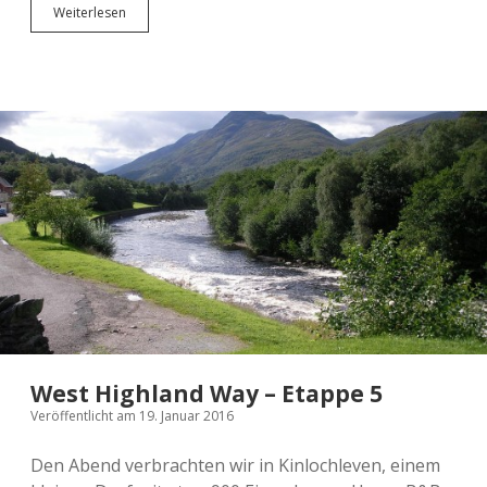
Fort
Weiterlesen
William
und
der
freie
Tag
West Highland Way – Etappe 5
Veröffentlicht am 19. Januar 2016
Den Abend verbrachten wir in Kinlochleven, einem