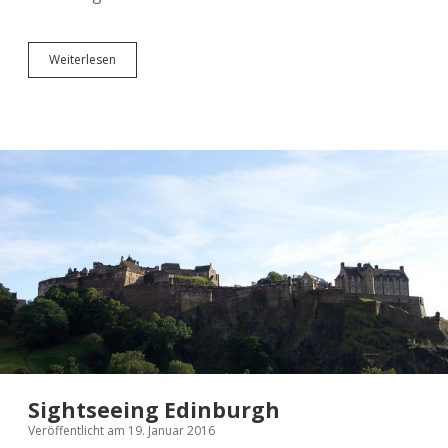
Ein
Weiterlesen
Besuch
bei
der
UNO
Sightseeing Edinburgh
Veröffentlicht am 19. Januar 2016