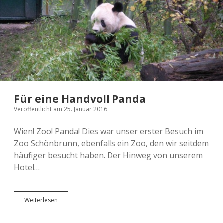
2024 Thessaloniki
2022 Edinburgh
2026 Sonstiges
2025 Südafrika
What´s this?
2023 Athen
2023 Helsinki, Oslo und Bergen
2026 Edinburgh
2022 Aberdeen
2024 Hamburg
2025 Athen
2026 London und Kreta
2024 Moseltour
2022 Kanada
2025 Leipzig
2023 Wien
2025 Strasbourg
2024 Schottland
2026 Mailand
Für eine Handvoll Panda
2025 Polen
Veröffentlicht am 25. Januar 2016
Wien! Zoo! Panda! Dies war unser erster Besuch im
Zoo Schönbrunn, ebenfalls ein Zoo, den wir seitdem
häufiger besucht haben. Der Hinweg von unserem
Hotel…
Für
Weiterlesen
eine
Handvoll