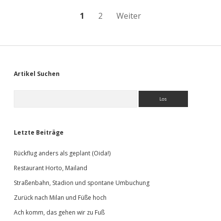
Seitennummerierung
1
2
Weiter
der
Beiträge
Sidebar
Artikel Suchen
Suchen
Letzte Beiträge
Rückflug anders als geplant (Oida!)
Restaurant Horto, Mailand
Straßenbahn, Stadion und spontane Umbuchung
Zurück nach Milan und Füße hoch
Ach komm, das gehen wir zu Fuß