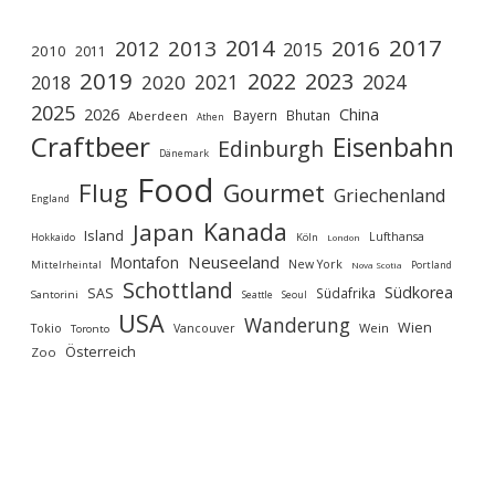
2017
2014
2013
2016
2012
2015
2010
2011
2019
2022
2023
2021
2024
2020
2018
2025
2026
China
Bayern
Bhutan
Aberdeen
Athen
Craftbeer
Eisenbahn
Edinburgh
Dänemark
Food
Flug
Gourmet
Griechenland
England
Kanada
Japan
Island
Lufthansa
Köln
Hokkaido
London
Neuseeland
Montafon
New York
Mittelrheintal
Portland
Nova Scotia
Schottland
Südkorea
SAS
Südafrika
Santorini
Seoul
Seattle
USA
Wanderung
Wien
Wein
Tokio
Vancouver
Toronto
Österreich
Zoo