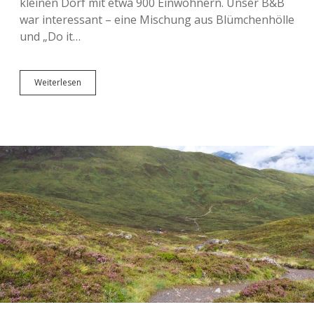
kleinen Dorf mit etwa 900 Einwohnern. Unser B&B
war interessant – eine Mischung aus Blümchenhölle
und „Do it…
West
Weiterlesen
Highland
Way
–
Etappe
5