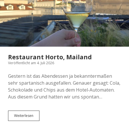
2024 Thessaloniki
2022 Edinburgh
2026 Sonstiges
2025 Südafrika
What´s this?
2023 Athen
2023 Helsinki, Oslo und Bergen
2026 Edinburgh
2022 Aberdeen
2024 Hamburg
2025 Athen
2026 London und Kreta
2024 Moseltour
2022 Kanada
2025 Leipzig
2023 Wien
2025 Strasbourg
2024 Schottland
2026 Mailand
Restaurant Horto, Mailand
2025 Polen
Veröffentlicht am 4. Juli 2026
Gestern ist das Abendessen ja bekanntermaßen
sehr spartanisch ausgefallen. Genauer gesagt: Cola,
Schokolade und Chips aus dem Hotel-Automaten.
Aus diesem Grund hatten wir uns spontan…
Restaurant
Weiterlesen
Horto,
Mailand