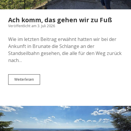
Ach komm, das gehen wir zu Fuß
Veröffentlicht am 3. Juli 2026
Wie im letzten Beitrag erwähnt hatten wir bei der
Ankunft in Brunate die Schlange an der
Standseilbahn gesehen, die alle für den Weg zurück
nach…
Ach
Weiterlesen
komm,
das
gehen
wir
zu
Fuß