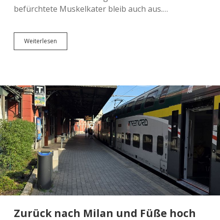
befürchtete Muskelkater bleib auch aus.…
Straßenbahn,
Weiterlesen
Stadion
und
spontane
Umbuchung
Zurück nach Milan und Füße hoch