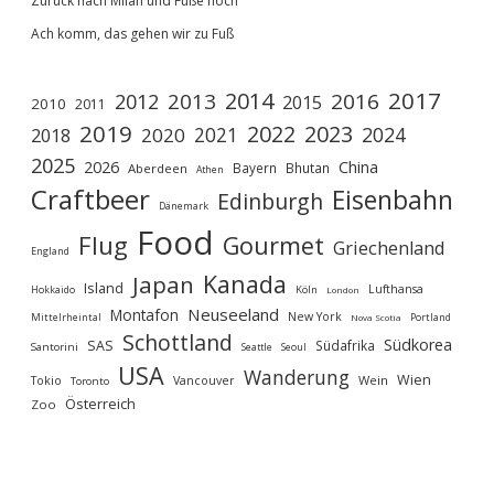
Zurück nach Milan und Füße hoch
Ach komm, das gehen wir zu Fuß
2017
2014
2013
2016
2012
2015
2010
2011
2019
2022
2023
2021
2024
2020
2018
2025
2026
China
Bayern
Bhutan
Aberdeen
Athen
Craftbeer
Eisenbahn
Edinburgh
Dänemark
Food
Flug
Gourmet
Griechenland
England
Kanada
Japan
Island
Lufthansa
Köln
Hokkaido
London
Neuseeland
Montafon
New York
Mittelrheintal
Portland
Nova Scotia
Schottland
Südkorea
SAS
Südafrika
Santorini
Seoul
Seattle
USA
Wanderung
Wien
Wein
Tokio
Vancouver
Toronto
Österreich
Zoo