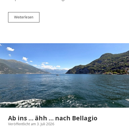
Mit
Weiterlesen
dem
Schnellboot
nach
Como
Ab ins … ähh … nach Bellagio
Veröffentlicht am 3. Juli 2026