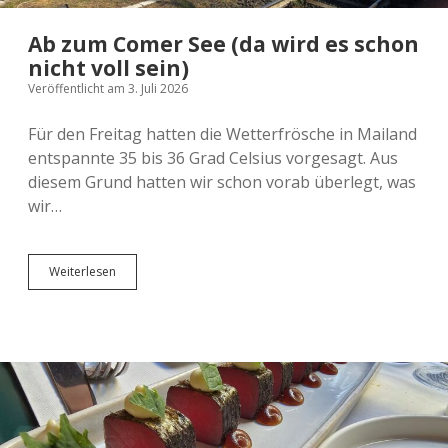
Ab zum Comer See (da wird es schon
nicht voll sein)
Veröffentlicht am 3. Juli 2026
Für den Freitag hatten die Wetterfrösche in Mailand
entspannte 35 bis 36 Grad Celsius vorgesagt. Aus
diesem Grund hatten wir schon vorab überlegt, was
wir…
Ab
Weiterlesen
zum
Comer
See
(da
wird
es
schon
nicht
voll