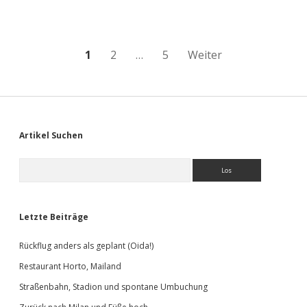
Seafood
&
Beverage,
Mailand
Seitennummerierung
1
2
…
5
Weiter
der
Beiträge
Sidebar
Artikel Suchen
Suchen
Letzte Beiträge
Rückflug anders als geplant (Oida!)
Restaurant Horto, Mailand
Straßenbahn, Stadion und spontane Umbuchung