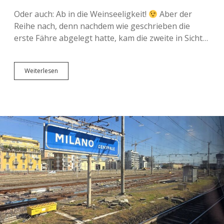
Oder auch: Ab in die Weinseeligkeit!
Aber der
Reihe nach, denn nachdem wie geschrieben die
erste Fähre abgelegt hatte, kam die zweite in Sicht…
Ab
Weiterlesen
ins
…
ähh
…
nach
Bellagio