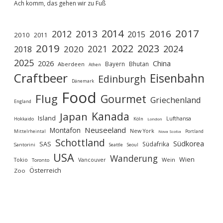
Ach komm, das gehen wir zu Fuß
2017
2014
2013
2016
2012
2015
2010
2011
2019
2022
2023
2021
2024
2020
2018
2025
2026
China
Bayern
Bhutan
Aberdeen
Athen
Craftbeer
Eisenbahn
Edinburgh
Dänemark
Food
Flug
Gourmet
Griechenland
England
Kanada
Japan
Island
Lufthansa
Köln
Hokkaido
London
Neuseeland
Montafon
New York
Mittelrheintal
Portland
Nova Scotia
Schottland
Südkorea
SAS
Südafrika
Santorini
Seoul
Seattle
USA
Wanderung
Wien
Wein
Tokio
Vancouver
Toronto
Österreich
Zoo