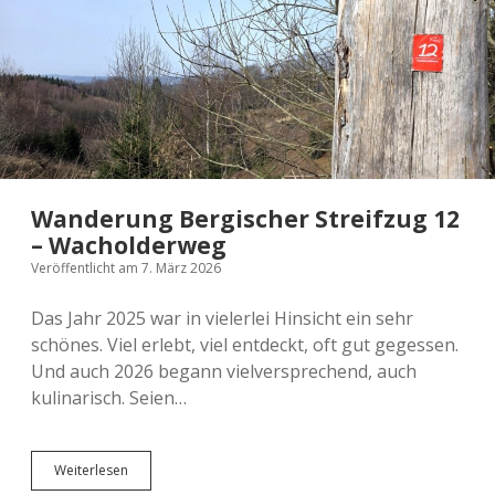
2024 Thessaloniki
2022 Edinburgh
2026 Sonstiges
2025 Südafrika
What´s this?
2023 Athen
2023 Helsinki, Oslo und Bergen
2026 Edinburgh
2022 Aberdeen
2024 Hamburg
2025 Athen
2026 London und Kreta
2024 Moseltour
2022 Kanada
2025 Leipzig
2023 Wien
2025 Strasbourg
2024 Schottland
2026 Mailand
Wanderung Bergischer Streifzug 12
2025 Polen
– Wacholderweg
Veröffentlicht am 7. März 2026
Das Jahr 2025 war in vielerlei Hinsicht ein sehr
schönes. Viel erlebt, viel entdeckt, oft gut gegessen.
Und auch 2026 begann vielversprechend, auch
kulinarisch. Seien…
Wanderung
Weiterlesen
Bergischer