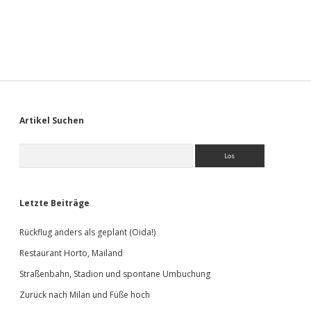
Streifzug
12
–
Wacholderweg
Sidebar
Artikel Suchen
Suchen
Letzte Beiträge
Rückflug anders als geplant (Oida!)
Restaurant Horto, Mailand
Straßenbahn, Stadion und spontane Umbuchung
Zurück nach Milan und Füße hoch