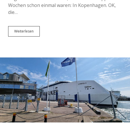
Wochen schon einmal waren: In Kopenhagen. OK,
die…
Kleiner
Weiterlesen
Spaziergang,
kleines
Abendessen
und
der
Königsclown
von
England