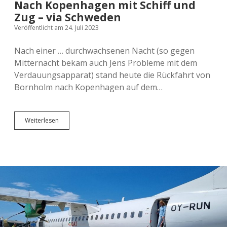
Nach Kopenhagen mit Schiff und
Zug – via Schweden
Veröffentlicht am 24. Juli 2023
Nach einer … durchwachsenen Nacht (so gegen
Mitternacht bekam auch Jens Probleme mit dem
Verdauungsapparat) stand heute die Rückfahrt von
Bornholm nach Kopenhagen auf dem…
Nach
Weiterlesen
Kopenhagen
mit
Schiff
und
Zug
–
via
Schweden