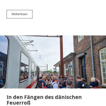
Ab
Weiterlesen
in
die
USA
mit
SAS
–
Teil
1
In den Fängen des dänischen
Feuerroß