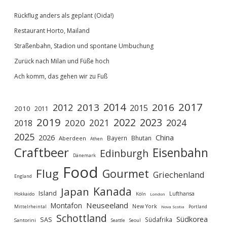
Rückflug anders als geplant (Oida!)
Restaurant Horto, Mailand
Straßenbahn, Stadion und spontane Umbuchung
Zurück nach Milan und Füße hoch
Ach komm, das gehen wir zu Fuß
2017
2014
2013
2016
2012
2015
2010
2011
2019
2022
2023
2021
2024
2020
2018
2025
2026
China
Bayern
Bhutan
Aberdeen
Athen
Craftbeer
Eisenbahn
Edinburgh
Dänemark
Food
Flug
Gourmet
Griechenland
England
Kanada
Japan
Island
Lufthansa
Köln
Hokkaido
London
Neuseeland
Montafon
New York
Mittelrheintal
Portland
Nova Scotia
Schottland
Südkorea
SAS
Südafrika
Santorini
Seoul
Seattle