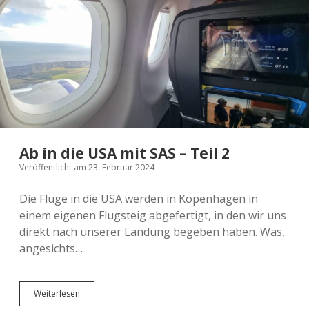
2024 Thessaloniki
2022 Edinburgh
2026 Sonstiges
2025 Südafrika
What´s this?
2023 Athen
Rückreise
von
New
2023 Helsinki, Oslo und Bergen
2026 Edinburgh
2022 Aberdeen
2024 Hamburg
2025 Athen
York
nach
Köln
2026 London und Kreta
2024 Moseltour
2022 Kanada
2025 Leipzig
2023 Wien
2025 Strasbourg
2024 Schottland
2026 Mailand
2025 Polen
Ab in die USA mit SAS – Teil 2
Veröffentlicht am 23. Februar 2024
Die Flüge in die USA werden in Kopenhagen in
einem eigenen Flugsteig abgefertigt, in den wir uns
direkt nach unserer Landung begeben haben. Was,
angesichts…
Ab
Weiterlesen
in