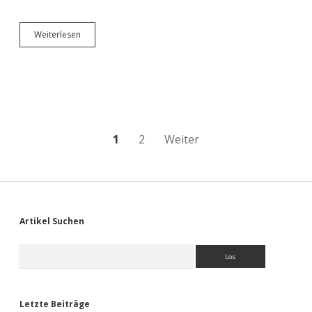
Ab
Weiterlesen
in
den
(echt
wirklich)
hohen
Norden
Seitennummerierung
1
2
Weiter
der
Beiträge
Sidebar
Artikel Suchen
Suchen
Letzte Beiträge